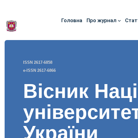
Головна
Про журнал
Стат
ISSN 2617-6858
e-ISSN 2617-6866
Вісник Нац
університе
України