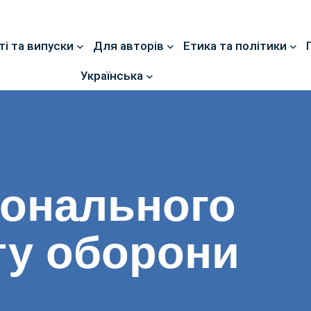
ті та випуски
Для авторів
Етика та політики
Українська
іонального
ту оборони