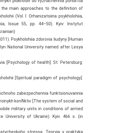
novnykh pidkhodiv do vyznachennia poniattia
f the main approaches to the definition of
olohii (Vol. I: Orhanizatsiina psykholohiia,
ia, Issue 55, pp. 44–50). Kyiv: Instytut
krainian)
 (2011). Psykholohiia zdorovia liudyny [Human
olyn National University named after Lesya
ovia [Psychology of health]. St. Petersburg:
olohii [Spiritual paradigm of psychology].
lohichnoho zabezpechennia funktsionuvannia
roinykh konfliktiv [The system of social and
obile military units in conditions of armed
ce University of Ukraine). Kyiv. 466 s. (in
matycheskoho stressa. Teoryia y praktyka