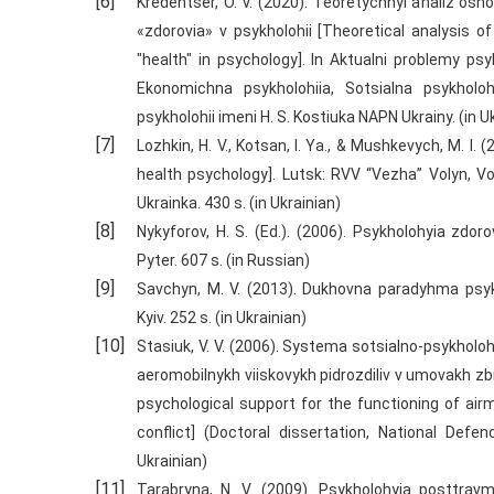
Kredentser, O. V. (2020). Teoretychnyi analiz os
«zdorovia» v psykholohii [Theoretical analysis o
"health" in psychology]. In Aktualni problemy psykh
Ekonomichna psykholohiia, Sotsialna psykholohi
psykholohii imeni H. S. Kostiuka NAPN Ukrainy. (in U
Lozhkin, H. V., Kotsan, I. Ya., & Mushkevych, M. I.
health psychology]. Lutsk: RVV “Vezha” Volyn, V
Ukrainka. 430 s. (in Ukrainian)
Nykyforov, H. S. (Ed.). (2006). Psykholohyia zdor
Pyter. 607 s. (in Russian)
Savchyn, M. V. (2013). Dukhovna paradyhma psykh
Kyiv. 252 s. (in Ukrainian)
Stasiuk, V. V. (2006). Systema sotsialno-psykho
aeromobilnykh viiskovykh pidrozdiliv v umovakh zb
psychological support for the functioning of airm
conflict] (Doctoral dissertation, National Defen
Ukrainian)
Tarabryna, N. V. (2009). Psykholohyia posttrav