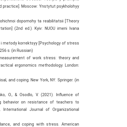
d practice]. Moscow: Ynstytut psykholohyy
olohichnoi dopomohy ta reabilitatsii [Theory
tation] (2nd ed.). Kyiv: NUOU imeni Ivana
a i metody korrektsyy [Psychology of stress
256 s. (in Russian)
d measurement of work stress: theory and
ractical ergonomics methodology. London:
isal, and coping. New York, NY: Springer. (in
ko, O., & Osodlo, V. (2021). Influence of
ng behavior on resistance of teachers to
 International Journal of Organizational
idance, and coping with stress. American