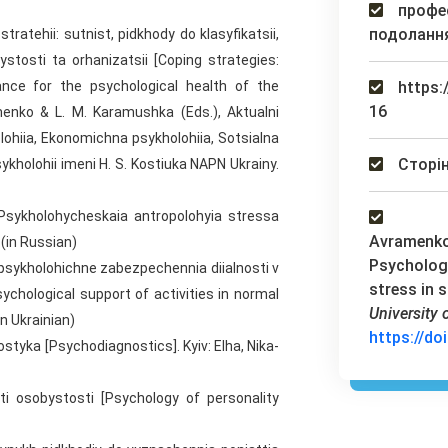
профес
подолання
tratehii: sutnist, pidkhody do klasyfikatsii,
stosti ta orhanizatsii [Coping strategies:
cance for the psychological health of the
https:
16
ymenko & L. M. Karamushka (Eds.), Aktualni
olohiia, Ekonomichna psykholohiia, Sotsialna
Сторін
sykholohii imeni H. S. Kostiuka NAPN Ukrainy.
. Psykholohycheskaia antropolohyia stressa
Avramenko,
(in Russian)
Psychologi
no-psykholohichne zabezpechennia diialnosti v
stress in s
chological support of activities in normal
University 
in Ukrainian)
https://do
nostyka [Psychodiagnostics]. Kyiv: Elha, Nika-
osti osobystosti [Psychology of personality