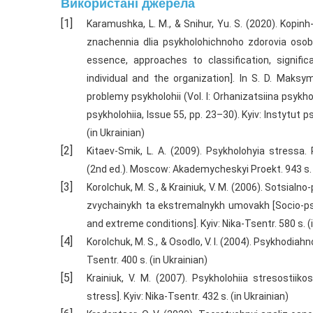
Використані джерела
Karamushka, L. M., & Snihur, Yu. S. (2020). Kopinh-s
znachennia dlia psykholohichnoho zdorovia osoby
essence, approaches to classification, signifi
individual and the organization]. In S. D. Maks
problemy psykholohii (Vol. I: Orhanizatsiina psykh
psykholohiia, Issue 55, pp. 23–30). Kyiv: Instytut p
(in Ukrainian)
Kitaev-Smik, L. A. (2009). Psykholohyia stressa
(2nd ed.). Moscow: Akademycheskyi Proekt. 943 s. 
Korolchuk, M. S., & Krainiuk, V. M. (2006). Sotsial
zvychainykh ta ekstremalnykh umovakh [Socio-psy
and extreme conditions]. Kyiv: Nika-Tsentr. 580 s. (
Korolchuk, M. S., & Osodlo, V. I. (2004). Psykhodiah
Tsentr. 400 s. (in Ukrainian)
Krainiuk, V. M. (2007). Psykholohiia stresostiik
stress]. Kyiv: Nika-Tsentr. 432 s. (in Ukrainian)