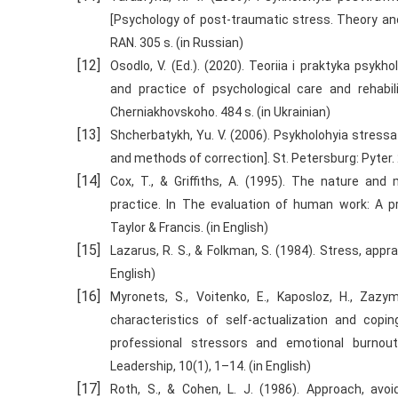
[Psychology of post-traumatic stress. Theory an
RAN. 305 s. (in Russian)
Osodlo, V. (Ed.). (2020). Teoriia i praktyka psykh
and practice of psychological care and rehabili
Cherniakhovskoho. 484 s. (in Ukrainian)
Shcherbatykh, Yu. V. (2006). Psykholohyia stress
and methods of correction]. St. Petersburg: Pyter. 
Cox, T., & Griffiths, A. (1995). The nature an
practice. In The evaluation of human work: A p
Taylor & Francis. (in English)
Lazarus, R. S., & Folkman, S. (1984). Stress, appra
English)
Myronets, S., Voitenko, E., Kaposloz, H., Zazym
characteristics of self-actualization and copi
professional stressors and emotional burnout.
Leadership, 10(1), 1–14. (in English)
Roth, S., & Cohen, L. J. (1986). Approach, avo