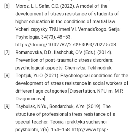
Moroz, L.I., Safin, O.D. (2022). A model of the
development of stress resistance of students of
higher education in the conditions of martial law.
Vcheni zapysky TNU imeni V.I. Vernads’kogo. Serija:
Psyhologija, 34(73), 48–53.
https://doi.org/10.32782/2709-3093/2022.5/08
Romanovska, D.D., Ilashchuk, O.V. (Eds.). (2014).
Prevention of post-traumatic stress disorders:
psychological aspects. Chernivtsi: Tekhnodruk.
Teptjuk, Yu.O. (2021). Psychological conditions for the
development of stress resistance in social workers of
different age categories [Dissertation, NPU im. M.P.
Dragomanova].
Tsybuliak, N.Yu., Bondarchuk, A.Ye. (2019). The
structure of professional stress resistance of a
special teacher. Teoriia i praktyka suchasnoi
psykholohii, 2(6), 154–158. http://www.tpsp-