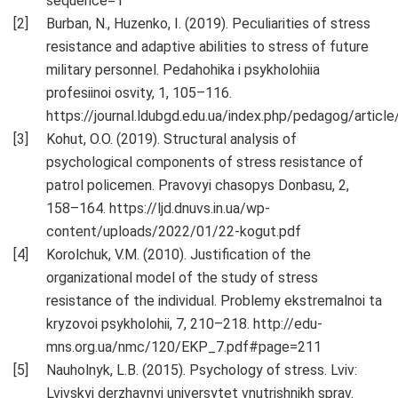
sequence=1
Burban, N., Huzenko, I. (2019). Peculiarities of stress
resistance and adaptive abilities to stress of future
military personnel. Pedahohika i psykholohiia
profesiinoi osvity, 1, 105–116.
https://journal.ldubgd.edu.ua/index.php/pedagog/arti
Kohut, O.O. (2019). Structural analysis of
psychological components of stress resistance of
patrol policemen. Pravovyi chasopys Donbasu, 2,
158–164. https://ljd.dnuvs.in.ua/wp-
content/uploads/2022/01/22-kogut.pdf
Korolchuk, V.M. (2010). Justification of the
organizational model of the study of stress
resistance of the individual. Problemy ekstremalnoi ta
kryzovoi psykholohii, 7, 210–218. http://edu-
mns.org.ua/nmc/120/EKP_7.pdf#page=211
Nauholnyk, L.B. (2015). Psychology of stress. Lviv:
Lvivskyi derzhavnyi universytet vnutrishnikh sprav.