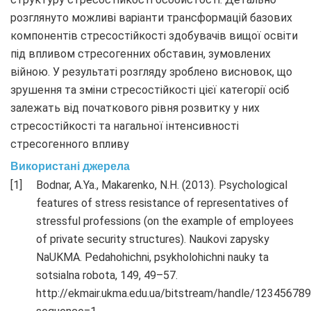
розглянуто можливі варіанти трансформацій базових
компонентів стресостійкості здобувачів вищої освіти
під впливом стресогенних обставин, зумовлених
війною. У результаті розгляду зроблено висновок, що
зрушення та зміни стресостійкості цієї категорії осіб
залежать від початкового рівня розвитку у них
стресостійкості та нагальної інтенсивності
стресогенного впливу
Використані джерела
Bodnar, A.Ya., Makarenko, N.H. (2013). Psychological
features of stress resistance of representatives of
stressful professions (on the example of employees
of private security structures). Naukovi zapysky
NaUKMA. Pedahohichni, psykholohichni nauky ta
sotsialna robota, 149, 49–57.
http://ekmair.ukma.edu.ua/bitstream/handle/123456789