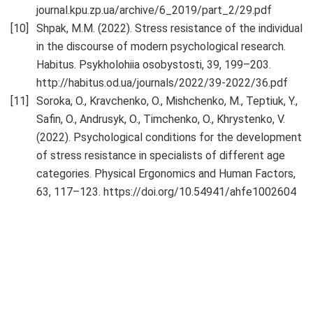
journal.kpu.zp.ua/archive/6_2019/part_2/29.pdf
Shpak, M.M. (2022). Stress resistance of the individual
in the discourse of modern psychological research.
Habitus. Psykholohiia osobystosti, 39, 199–203.
http://habitus.od.ua/journals/2022/39-2022/36.pdf
Soroka, O., Kravchenko, O., Mishchenko, M., Teptiuk, Y.,
Safin, O., Andrusyk, O., Timchenko, O., Khrystenko, V.
(2022). Psychological conditions for the development
of stress resistance in specialists of different age
categories. Physical Ergonomics and Human Factors,
63, 117–123. https://doi.org/10.54941/ahfe1002604