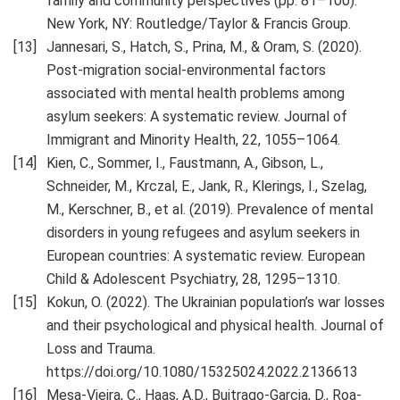
family and community perspectives (pp. 81–100).
New York, NY: Routledge/Taylor & Francis Group.
Jannesari, S., Hatch, S., Prina, M., & Oram, S. (2020).
Post-migration social-environmental factors
associated with mental health problems among
asylum seekers: A systematic review. Journal of
Immigrant and Minority Health, 22, 1055–1064.
Kien, C., Sommer, I., Faustmann, A., Gibson, L.,
Schneider, M., Krczal, E., Jank, R., Klerings, I., Szelag,
M., Kerschner, B., et al. (2019). Prevalence of mental
disorders in young refugees and asylum seekers in
European countries: A systematic review. European
Child & Adolescent Psychiatry, 28, 1295–1310.
Kokun, O. (2022). The Ukrainian population’s war losses
and their psychological and physical health. Journal of
Loss and Trauma.
https://doi.org/10.1080/15325024.2022.2136613
Mesa-Vieira, C., Haas, A.D., Buitrago-Garcia, D., Roa-