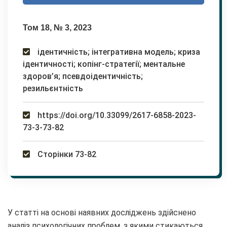
Том 18, № 3, 2023
ідентичність; інтегративна модель; криза
ідентичності; копінг-стратегії; ментальне
здоров’я; псевдоідентичність;
резильєнтність
https://doi.org/10.33099/2617-6858-2023-
73-3-73-82
Сторінки 73-82
У статті на основі наявних досліджень здійснено
аналіз психологічних проблем, з якими стикаються