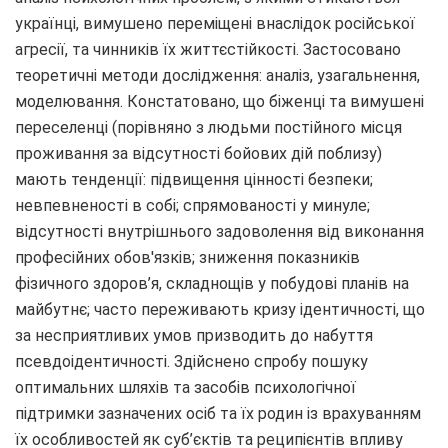
українці, вимушено переміщені внаслідок російської
агресії, та чинників їх життєстійкості. Застосовано
теоретичні методи дослідження: аналіз, узагальнення,
моделювання. Констатовано, що біженці та вимушені
переселенці (порівняно з людьми постійного місця
проживання за відсутності бойових дій поблизу)
мають тенденції: підвищення цінності безпеки;
невпевненості в собі; спрямованості у минуле;
відсутності внутрішнього задоволення від виконання
професійних обов'язків; зниження показників
фізичного здоров’я, складнощів у побудові планів на
майбутнє; часто переживають кризу ідентичності, що
за несприятливих умов призводить до набуття
псевдоідентичності. Здійснено спробу пошуку
оптимальних шляхів та засобів психологічної
підтримки зазначених осіб та їх родин із врахуванням
їх особливостей як суб’єктів та реципієнтів впливу