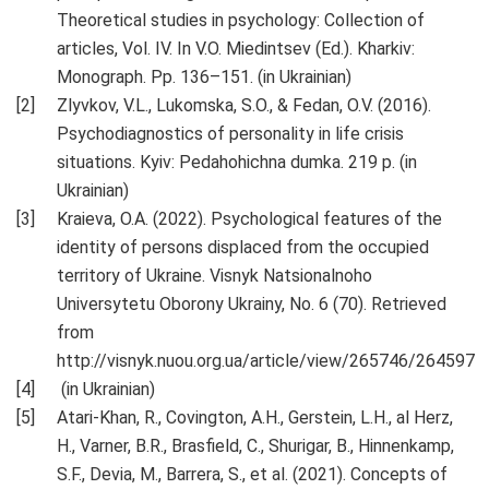
Theoretical studies in psychology: Collection of
articles, Vol. IV. In V.O. Miedintsev (Ed.). Kharkiv:
Monograph. Pp. 136–151. (in Ukrainian)
Zlyvkov, V.L., Lukomska, S.O., & Fedan, O.V. (2016).
Psychodiagnostics of personality in life crisis
situations. Kyiv: Pedahohichna dumka. 219 p. (in
Ukrainian)
Kraieva, O.A. (2022). Psychological features of the
identity of persons displaced from the occupied
territory of Ukraine. Visnyk Natsionalnoho
Universytetu Oborony Ukrainy, No. 6 (70). Retrieved
from
http://visnyk.nuou.org.ua/article/view/265746/264597
(in Ukrainian)
Atari-Khan, R., Covington, A.H., Gerstein, L.H., al Herz,
H., Varner, B.R., Brasfield, C., Shurigar, B., Hinnenkamp,
S.F., Devia, M., Barrera, S., et al. (2021). Concepts of