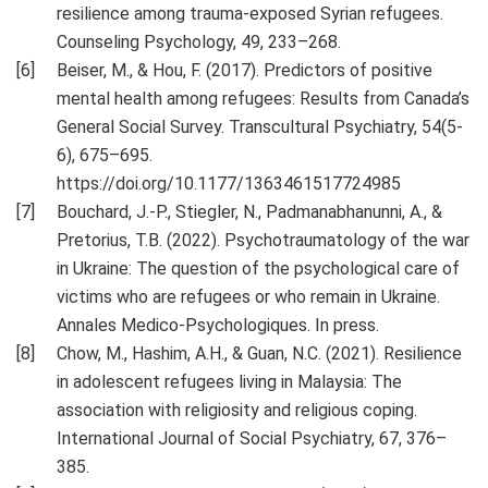
resilience among trauma-exposed Syrian refugees.
Counseling Psychology, 49, 233–268.
Beiser, M., & Hou, F. (2017). Predictors of positive
mental health among refugees: Results from Canada’s
General Social Survey. Transcultural Psychiatry, 54(5-
6), 675–695.
https://doi.org/10.1177/1363461517724985
Bouchard, J.-P., Stiegler, N., Padmanabhanunni, A., &
Pretorius, T.B. (2022). Psychotraumatology of the war
in Ukraine: The question of the psychological care of
victims who are refugees or who remain in Ukraine.
Annales Medico-Psychologiques. In press.
Chow, M., Hashim, A.H., & Guan, N.C. (2021). Resilience
in adolescent refugees living in Malaysia: The
association with religiosity and religious coping.
International Journal of Social Psychiatry, 67, 376–
385.