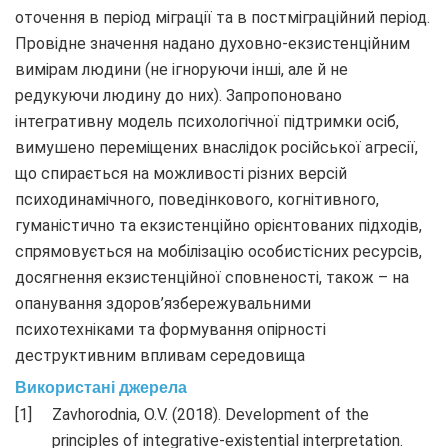
оточення в період міграції та в постміграційний період.
Провідне значення надано духовно-екзистенційним
вимірам людини (не ігноруючи інші, але й не
редукуючи людину до них). Запропоновано
інтегративну модель психологічної підтримки осіб,
вимушено переміщених внаслідок російської агресії,
що спирається на можливості різних версій
психодинамічного, поведінкового, когнітивного,
гуманістично та екзистенційно орієнтованих підходів,
спрямовується на мобілізацію особистісних ресурсів,
досягнення екзистенційної сповненості, також – на
опанування здоров’язбережувальними
психотехніками та формування опірності
деструктивним впливам середовища
Використані джерела
Zavhorodnia, O.V. (2018). Development of the
principles of integrative-existential interpretation.