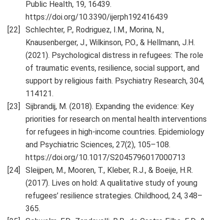
Public Health, 19, 16439.
https://doi.org/10.3390/ijerph192416439
Schlechter, P., Rodriguez, I.M., Morina, N.,
Knausenberger, J., Wilkinson, P.O., & Hellmann, J.H.
(2021). Psychological distress in refugees: The role
of traumatic events, resilience, social support, and
support by religious faith. Psychiatry Research, 304,
114121.
Sijbrandij, M. (2018). Expanding the evidence: Key
priorities for research on mental health interventions
for refugees in high-income countries. Epidemiology
and Psychiatric Sciences, 27(2), 105–108.
https://doi.org/10.1017/S2045796017000713
Sleijpen, M., Mooren, T., Kleber, R.J., & Boeije, H.R.
(2017). Lives on hold: A qualitative study of young
refugees’ resilience strategies. Childhood, 24, 348–
365.