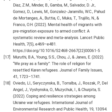
Diaz, Z.M., Minder, B., Gamba, M., Salvador, D. Jr.,
Gomez, D., Lewis, M., Gonzalez-Jaramillo, W.C., Pahud
de Mortanges, A., Buttia, C., Muka, T., Trujillo, N., &
Franco, O.H. (2022). Mental health of migrants with
pre-migration exposure to armed conflict: A
systematic review and meta-analysis. Lancet Public
Health, 7(5), e469–e481.
https://doi.org/10.1016/S2468-2667(22)00061-5
Muruthi, B.A., Young, S.S., Chou, J., & Janes, E. (2022).
“We pray as a family”: The role of religion for
resettled Karen refugees. Journal of Family Issues,
41, 1723–1741.
Oviedo, Ll., Seryczynska, B., Torralba, J., Roszak, P., Del
Angel, J., Vyshynska, O., Muzychuk, I., & Churpita, S.
(2022). Coping and resilience strategies among
Ukraine war refugees. International Journal of
Environmental Research and Public Health, 19, 13094.