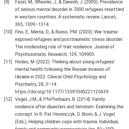
Fazel, M., Wheeler, J., & Danesh, J. (2005). Prevalence
of serious mental disorder in 7000 refugees resettled
in western countries: A systematic review. Lancet,
365, 1309–1314.
Fino, E., Mema, D., & Russo, P.M. (2020). War trauma-
exposed refugees and posttraumatic stress disorder:
The moderating role of trait resilience. Journal of
Psychosomatic Research, 129, 109905.
Hodes, M. (2022). Thinking about young refugees'
mental health following the Russian invasion of
Ukraine in 2022. Clinical Child Psychology and
Psychiatry, 28, 3–14.
https://doi.org/10.1177/13591045221125639
Vogel, J.M., & Pfefferbaum, B. (2014). Family
resilience after disasters and terrorism: Examining the
concept. In R. Pat-Horenczyk, D. Brom, & J. Vogel
(Eds.), Helping children cope with trauma: Individual,