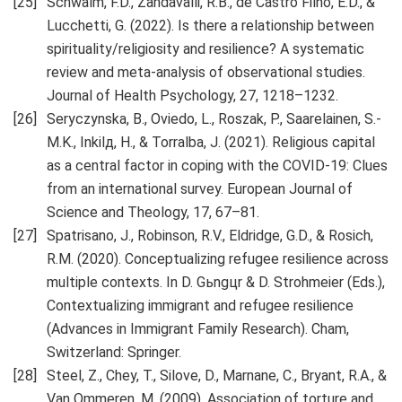
Schwalm, F.D., Zandavalli, R.B., de Castro Filho, E.D., &
Lucchetti, G. (2022). Is there a relationship between
spirituality/religiosity and resilience? A systematic
review and meta-analysis of observational studies.
Journal of Health Psychology, 27, 1218–1232.
Seryczynska, B., Oviedo, L., Roszak, P., Saarelainen, S.-
M.K., Inkilд, H., & Torralba, J. (2021). Religious capital
as a central factor in coping with the COVID-19: Clues
from an international survey. European Journal of
Science and Theology, 17, 67–81.
Spatrisano, J., Robinson, R.V., Eldridge, G.D., & Rosich,
R.M. (2020). Conceptualizing refugee resilience across
multiple contexts. In D. Gьngцr & D. Strohmeier (Eds.),
Contextualizing immigrant and refugee resilience
(Advances in Immigrant Family Research). Cham,
Switzerland: Springer.
Steel, Z., Chey, T., Silove, D., Marnane, C., Bryant, R.A., &
Van Ommeren, M. (2009). Association of torture and