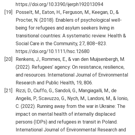
https://doi.org/10.3390/ijerph192013094
Posselt, M., Eaton, H., Ferguson, M., Keegan, D., &
Procter, N. (2018). Enablers of psychological well-
being for refugees and asylum seekers living in
transitional countries: A systematic review. Health &
Social Care in the Community, 27, 808–823.
https://doi.org/10.1111/hsc.12680
Renkens, J., Rommes, E., & van den Muijsenbergh, M.
(2022). Refugees’ agency: On resistance, resilience,
and resources. International Journal of Environmental
Research and Public Health, 19, 806.
Rizzi, D., Ciuffo, G., Sandoli, G., Mangiagalli, M., de
Angelis, P., Scavuzzo, G., Nych, M., Landoni, M., & Ionio,
C. (2022). Running away from the war in Ukraine: The
impact on mental health of internally displaced
persons (IDPs) and refugees in transit in Poland.
International Journal of Environmental Research and