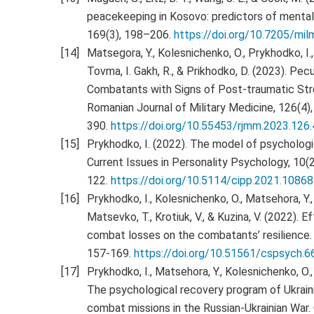
peacekeeping in Kosovo: predictors of mental 
169(3), 198–206.
https://doi.org/10.7205/mil
Matsegora, Y., Kolesnichenko, O., Prykhodko, I.
Tovma, I. Gakh, R., & Prikhodko, D. (2023). Pecu
Combatants with Signs of Post-traumatic Str
Romanian Journal of Military Medicine, 126(4),
390.
https://doi.org/10.55453/rjmm.2023.126.
Prykhodko, I. (2022). The model of psychologica
Current Issues in Personality Psychology, 10(2
122.
https://doi.org/10.5114/cipp.2021.1086
Prykhodko, I., Kolesnichenko, O., Matsehora, Y.,
Matsevko, T., Krotiuk, V., & Kuzina, V. (2022).
combat losses on the combatants’ resilience.
157-169.
https://doi.org/10.51561/cspsych.6
Prykhodko, I., Matsehora, Y., Kolesnichenko, O.,
The psychological recovery program of Ukraini
combat missions in the Russian-Ukrainian War.