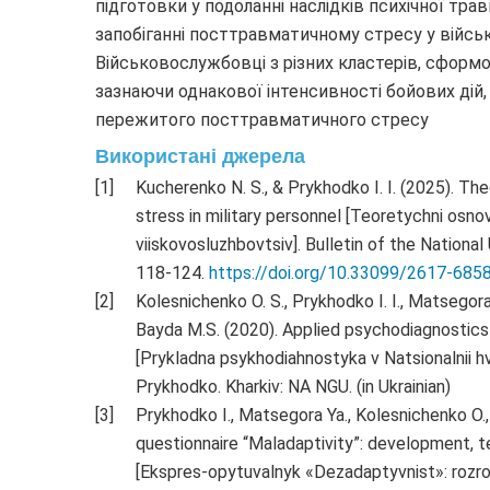
підготовки у подоланні наслідків психічної трав
запобіганні посттравматичному стресу у війсь
Військовослужбовці з різних кластерів, сформо
зазнаючи однакової інтенсивності бойових дій
пережитого посттравматичного стресу
Використані джерела
Kucherenko N. S., & Prykhodko I. I. (2025). Th
stress in military personnel [Teoretychni osn
viiskovosluzhbovtsiv]. Bulletin of the National
118-124.
https://doi.org/10.33099/2617-6
Kolesnichenko O. S., Prykhodko I. I., Matsegora Y
Bayda M.S. (2020). Applied psychodiagnostics 
[Prykladna psykhodiahnostyka v Natsionalnii hvard
Prykhodko. Kharkiv: NA NGU. (in Ukrainian)
Prykhodko I., Matsegora Ya., Kolesnichenko O.
questionnaire “Maladaptivity”: development, t
[Ekspres-opytuvalnyk «Dezadaptyvnist»: rozro