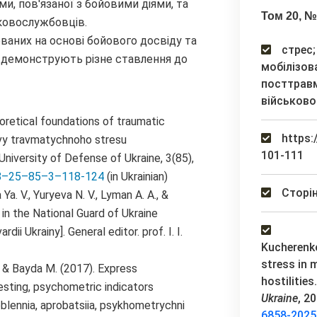
ми, пов'язаної з бойовими діями, та
Том 20, №
ковослужбовців.
ваних на основі бойового досвіду та
стрес;
, демонструють різне ставлення до
мобілізов
посттравм
військов
eoretical foundations of traumatic
https:
ovy travmatychnoho stresu
101-111
 University of Defense of Ukraine, 3(85),
858–25–85–3–118-124
(in Ukrainian)
Сторін
a. V., Yuryeva N. V., Lyman A. A., &
in the National Guard of Ukraine
ii Ukrainy]. General editor. prof. I. I.
Kucherenko
stress in 
, & Bayda M. (2017). Express
hostilities
esting, psychometric indicators
Ukraine
, 2
blennia, aprobatsiia, psykhometrychni
6858-2025