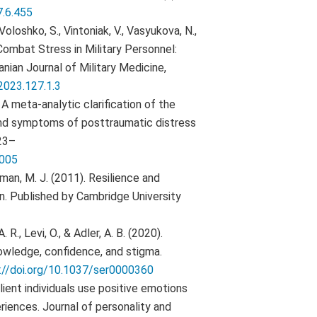
7.6.455
Voloshko, S., Vintoniak, V., Vasyukova, N.,
. Combat Stress in Military Personnel:
nian Journal of Military Medicine,
2023.127.1.3
 A meta-analytic clarification of the
nd symptoms of posttraumatic distress
223–
.005
edman, M. J. (2011). Resilience and
n. Published by Cambridge University
. R., Levi, O., & Adler, A. B. (2020).
nowledge, confidence, and stigma.
://doi.org/10.1037/ser0000360
ilient individuals use positive emotions
iences. Journal of personality and