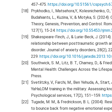
457-475.
https://doi.org/10.51561/cspsych.6
Prykhodko, I., Matsehora,Y., Kolesnichenko, O., 
Budahiants, L., Kuzina, V., & Motyka, S. (2024)
Theory, Genesis, Prevention, and Control. Roma
127(1), 15-24.
https://doi.org/10.55453/rjmm.
Shakespeare-Finch, J., & Lurie-Beck, J. (2014).
relationship between posttraumatic growth a
disorder. Journal of anxiety disorders, 28(2), 
229.
https://doi.org/10.1016/j.janxdis.2013.10
Southwick, S. M., Litz, B. T., Charney, D., & Fri
Mental Health: Challenges Across the Lifespa
Press.
Svetlitzky, V., Farchi, M., Ben Yehuda, A., Start, A
YaHaLOM training in the military: Assessing k
Psychological services, 17(2), 151–159.
https
Tugade, M. M., & Fredrickson, B. L. (2004). Res
to bounce back from negative emotional exper