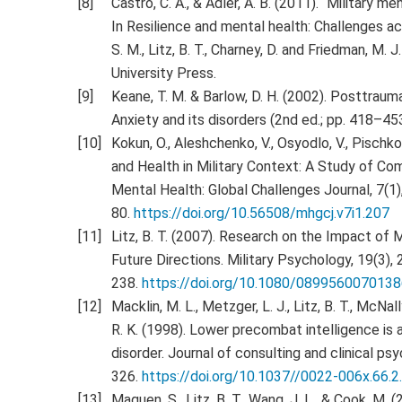
Castro, C. A., & Adler, A. B. (2011). “Military men
In Resilience and mental health: Challenges ac
S. M., Litz, B. T., Charney, D. and Friedman, M
University Press.
Keane, T. M. & Barlow, D. H. (2002). Posttraumat
Anxiety and its disorders (2nd ed.; pp. 418–453
Kokun, O., Aleshchenko, V., Osyodlo, V., Pischko,
and Health in Military Context: A Study of Co
Mental Health: Global Challenges Journal, 7(1)
80.
https://doi.org/10.56508/mhgcj.v7i1.207
Litz, B. T. (2007). Research on the Impact of 
Future Directions. Military Psychology, 19(3),
238.
https://doi.org/10.1080/089956007013
Macklin, M. L., Metzger, L. J., Litz, B. T., McNally
R. K. (1998). Lower precombat intelligence is 
disorder. Journal of consulting and clinical ps
326.
https://doi.org/10.1037//0022-006x.66.2
Maguen, S., Litz, B. T., Wang, J. L., & Cook, M