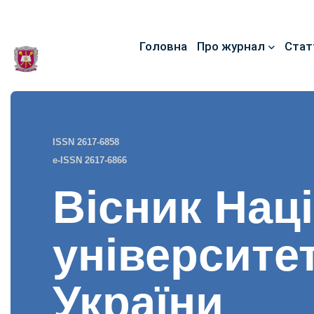
Головна
Про журнал
Стат
ISSN 2617-6858
e-ISSN 2617-6866
Вісник Нац
університе
України