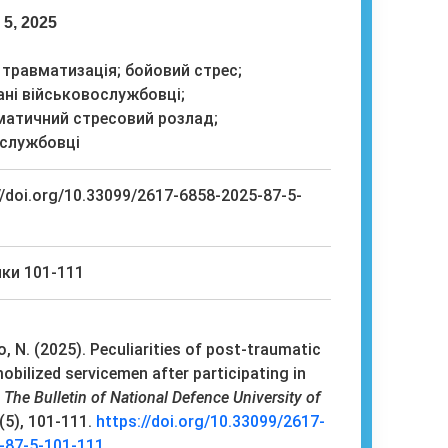
 5, 2025
 травматизація; бойовий стрес;
ані військовослужбовці;
атичний стресовий розлад;
ослужбовці
//doi.org/10.33099/2617-6858-2025-87-5-
ки 101-111
, N. (2025). Peculiarities of post-traumatic
mobilized servicemen after participating in
.
The Bulletin of National Defence University of
0(5), 101-111.
https://doi.org/10.33099/2617-
-87-5-101-111