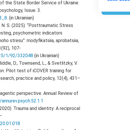
of the State Border Service of Ukraine.
 psychology, Issue. 3.
3_8
. (in Ukrainian)
o N. S. (2025). “Posttraumatic Stress
testing, psychometric indicators
ho stresu”: modyfikatsiia, aprobatsiia,
(92), 107-
025/1/92/332048
(in Ukrainian)
, Riddle, D., Townsend, L., & Svetlitzky, V.
n: Pilot test of iCOVER training for
esearch, practice and policy, 12(4), 431–
n agentic perspective. Annual Review of
/annurev.psych.52.1.1
(2020). Trauma and identity: A reciprocal
–
020.01.018