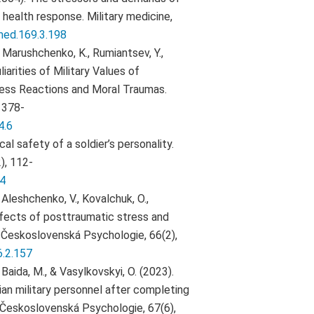
health response. Military medicine,
med.169.3.198
, Marushchenko, K., Rumiantsev, Y.,
liarities of Military Values of
ess Reactions and Moral Traumas.
 378-
4.6
l safety of a soldier’s personality.
), 112-
84
 Aleshchenko, V., Kovalchuk, O.,
 Effects of posttraumatic stress and
 Československá Psychologie, 66(2),
6.2.157
 Baida, M., & Vasylkovskyi, O. (2023).
an military personnel after completing
 Československá Psychologie, 67(6),