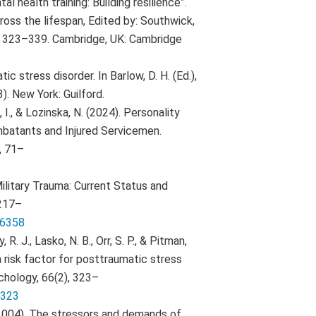
tal health training: Building resilience”.
ross the lifespan, Edited by: Southwick,
. J. 323–339. Cambridge, UK: Cambridge
ic stress disorder. In Barlow, D. H. (Ed.),
). New York: Guilford.
 I., & Lozinska, N. (2024). Personality
mbatants and Injured Servicemen.
, 71–
Military Trauma: Current Status and
 217–
86358
, R. J., Lasko, N. B., Orr, S. P., & Pitman,
a risk factor for posttraumatic stress
ychology, 66(2), 323–
.323
. (2004). The stressors and demands of