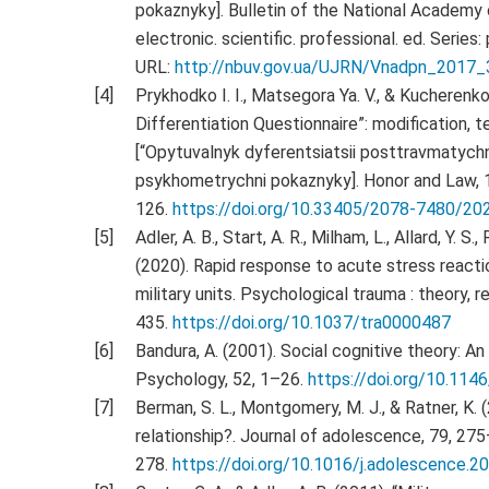
pokaznyky]. Bulletin of the National Academy 
electronic. scientific. professional. ed. Series:
URL:
http://nbuv.gov.ua/UJRN/Vnadpn_2017_
Prykhodko I. I., Matsegora Ya. V., & Kucherenk
Differentiation Questionnaire”: modification, 
[“Opytuvalnyk dyferentsiatsii posttravmatychno
psykhometrychni pokaznyky]. Honor and Law, 1
126.
https://doi.org/10.33405/2078-7480/2
Adler, A. B., Start, A. R., Milham, L., Allard, Y. S.
(2020). Rapid response to acute stress reactio
military units. Psychological trauma : theory, r
435.
https://doi.org/10.1037/tra0000487
Bandura, A. (2001). Social cognitive theory: A
Psychology, 52, 1–26.
https://doi.org/10.1146
Berman, S. L., Montgomery, M. J., & Ratner, K. 
relationship?. Journal of adolescence, 79, 275
278.
https://doi.org/10.1016/j.adolescence.2