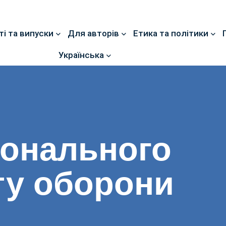
ті та випуски
Для авторів
Етика та політики
Українська
іонального
ту оборони