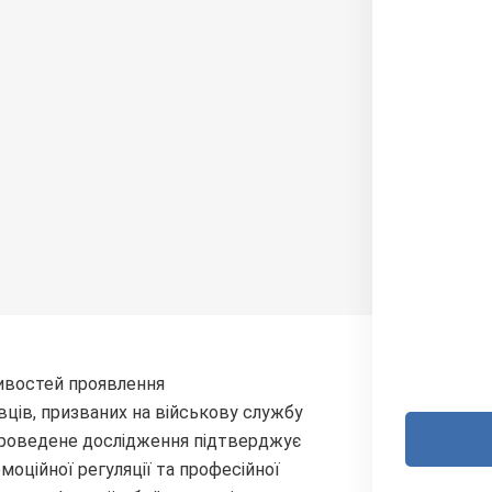
ливостей проявлення
ців, призваних на військову службу
х. Проведене дослідження підтверджує
емоційної регуляції та професійної