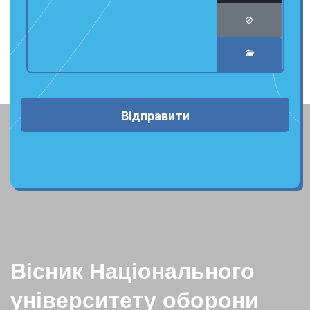
Відправити
Вісник Національного
університету оборони