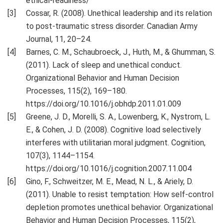
ethical-readiness/
Cossar, R. (2008). Unethical leadership and its relation
to post-traumatic stress disorder. Canadian Army
Journal, 11, 20–24.
Barnes, C. M., Schaubroeck, J., Huth, M., & Ghumman, S.
(2011). Lack of sleep and unethical conduct.
Organizational Behavior and Human Decision
Processes, 115(2), 169–180.
https://doi.org/10.1016/j.obhdp.2011.01.009
Greene, J. D., Morelli, S. A., Lowenberg, K., Nystrom, L.
E., & Cohen, J. D. (2008). Cognitive load selectively
interferes with utilitarian moral judgment. Cognition,
107(3), 1144–1154.
https://doi.org/10.1016/j.cognition.2007.11.004
Gino, F., Schweitzer, M. E., Mead, N. L., & Ariely, D.
(2011). Unable to resist temptation: How self-control
depletion promotes unethical behavior. Organizational
Behavior and Human Decision Processes, 115(2),