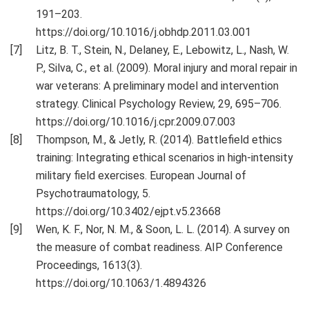
191–203.
https://doi.org/10.1016/j.obhdp.2011.03.001
Litz, B. T., Stein, N., Delaney, E., Lebowitz, L., Nash, W.
P., Silva, C., et al. (2009). Moral injury and moral repair in
war veterans: A preliminary model and intervention
strategy. Clinical Psychology Review, 29, 695–706.
https://doi.org/10.1016/j.cpr.2009.07.003
Thompson, M., & Jetly, R. (2014). Battlefield ethics
training: Integrating ethical scenarios in high-intensity
military field exercises. European Journal of
Psychotraumatology, 5.
https://doi.org/10.3402/ejpt.v5.23668
Wen, K. F., Nor, N. M., & Soon, L. L. (2014). A survey on
the measure of combat readiness. AIP Conference
Proceedings, 1613(3).
https://doi.org/10.1063/1.4894326