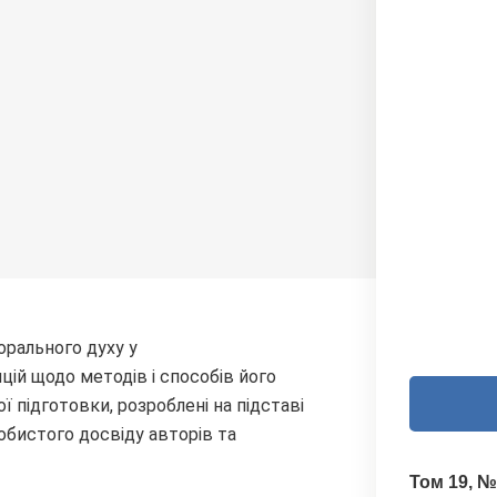
орального духу у
ій щодо методів і способів його
 підготовки, розроблені на підставі
собистого досвіду авторів та
Том 19, №