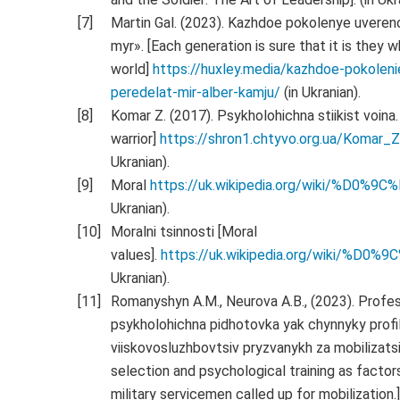
Martin Gal. (2023). Kazhdoe pokolenye uvere
myr». [Each generation is sure that it is they
world]
https://huxley.media/kazhdoe-pokolen
peredelat-mir-alber-kamju/
(in Ukranian).
Komar Z. (2017). Psykholohichna stiikist voina.
warrior]
https://shron1.chtyvo.org.ua/Komar_Z
Ukranian).
Moral
https://uk.wikipedia.org/wiki/%
Ukranian).
Moralni tsinnosti [Moral
values].
https://uk.wikipedia.org/wi
Ukranian).
Romanyshyn A.M., Neurova A.B., (2023). Profesi
psykholohichna pidhotovka yak chynnyky prof
viiskovosluzhbovtsiv pryzvanykh za mobilizatsi
selection and psychological training as factor
military servicemen called up for mobilization