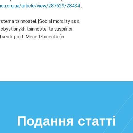
nuou.org.ua/article/view/287629/28434
.
stema tsinnostei. [Social morality as a
obystisnykh tsinnostei ta suspilnoi
 Tsentr polit. Menedzhmentu (in
Подання статті