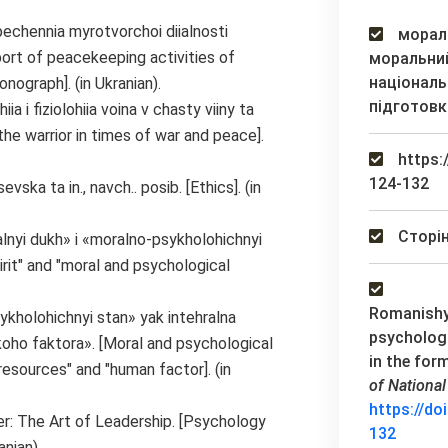
echennia myrotvorchoi diialnosti
мораль
ort of peacekeeping activities of
моральний
національ
ograph]. (in Ukranian).
підготовк
ia i fiziolohiia voina v chasty viiny ta
he warrior in times of war and peace].
https:
124-132
vska ta in., navch.. posib. [Ethics]. (in
Сторін
ralnyi dukh» i «moralno-psykholohichnyi
irit" and "moral and psychological
Romanishyn
ykholohichnyi stan» yak intehralna
psychologi
koho faktora». [Moral and psychological
in the for
resources" and "human factor]. (in
of National
https://do
r: The Art of Leadership. [Psychology
132
anian).