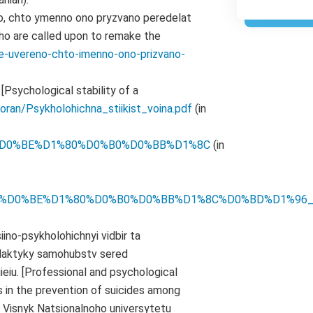
no, chto ymenno ono pryzvano peredelat
 who are called upon to remake the
ie-uvereno-chto-imenno-ono-prizvano-
 [Psychological stability of a
oran/Psykholohichna_stiikist_voina.pdf
(in
D0%9C%D0%BE%D1%80%D0%B0%D0%BB%D1%8C
(in
ki/%D0%9C%D0%BE%D1%80%D0%B0%D0%BB%D1%8C%D0%BD%D
ino-psykholohichnyi vidbir ta
ilaktyky samohubstv sered
ieiu. [Professional and psychological
s in the prevention of suicides among
.] Visnyk Natsionalnoho universytetu