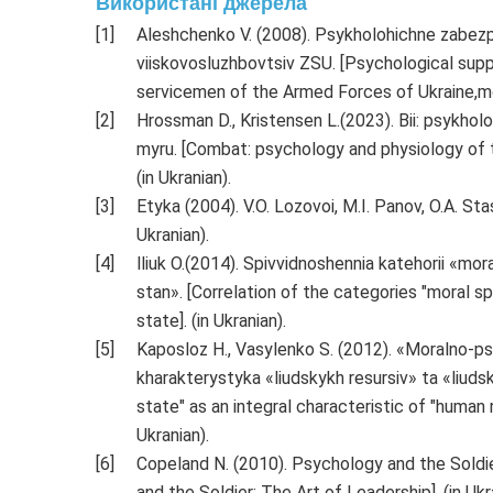
Використані джерела
Aleshchenko V. (2008). Psykholohichne zabezp
viiskovosluzhbovtsiv ZSU. [Psychological supp
servicemen of the Armed Forces of Ukraine,mon
Hrossman D., Kristensen L.(2023). Bii: psykholohi
myru. [Combat: psychology and physiology of t
(in Ukranian).
Etyka (2004). V.O. Lozovoi, M.I. Panov, O.A. Stase
Ukranian).
lliuk O.(2014). Spivvidnoshennia katehorii «mo
stan». [Correlation of the categories "moral sp
state]. (in Ukranian).
Kaposloz H., Vasylenko S. (2012). «Moralno-ps
kharakterystyka «liudskykh resursiv» ta «liuds
state" as an integral characteristic of "human 
Ukranian).
Copeland N. (2010). Psychology and the Soldie
and the Soldier: The Art of Leadership]. (in Ukr