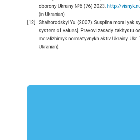
oborony Ukrainy №6 (76) 2023.
http://visnyk.
(in Ukranian).
Shaihorodskyi Yu. (2007). Suspilna moral yak sy
system of values]. Pravovi zasady zakhystu os
moralizbirnyk normatyvnykh aktiv Ukrainy. Ukr.
Ukranian).