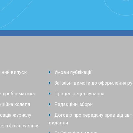
чний випуск
Умови публікації
Загальні вимоги до оформлення ру
та проблематика
Процес рецензування
ційна колегія
Редакційні збори
сація журналу
Договір про передачу прав від авт
видавця
ела фінансування