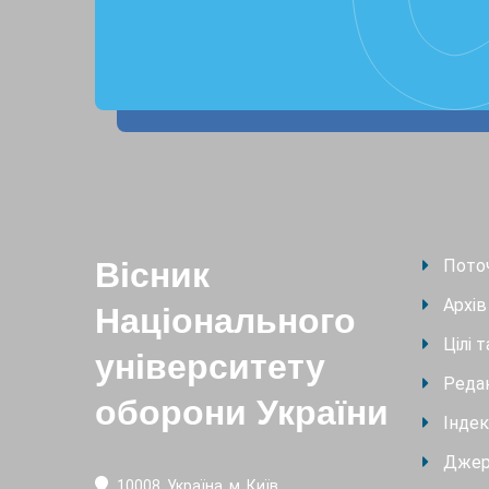
Вісник
Пото
Архів
Національного
Цілі 
університету
Редак
оборони України
Індек
Джер
10008, Україна, м. Київ,