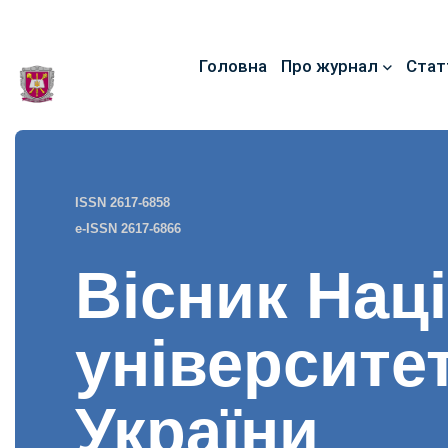
Головна
Про журнал
Стат
ISSN 2617-6858
e-ISSN 2617-6866
Вісник Нац
університе
України