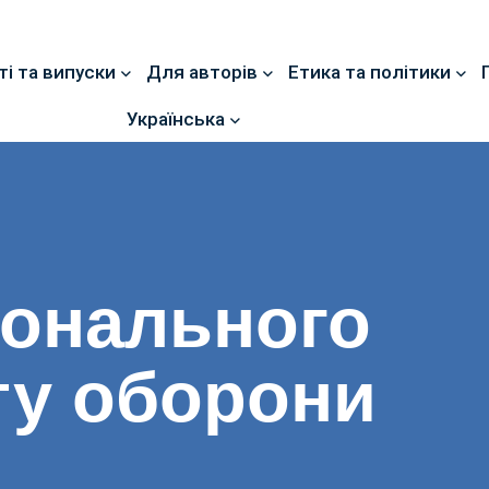
ті та випуски
Для авторів
Етика та політики
Українська
іонального
ту оборони