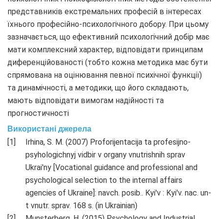
представників екстремальних професій в інтересах
їхнього професійно-психологічного добору. При цьому
зазначається, що ефективний психологічний добір має
мати комплексний характер, відповідати принципам
диференційованості (тобто кожна методика має бути
спрямована на оцінювання певної психічної функції)
та динамічності, а методики, що його складають,
мають відповідати вимогам надійності та
прогностичності
Використані джерела
Irhina, S. M. (2007) Proforijentacija ta profesijno-
psyhologichnyj vidbir v organy vnutrishnih sprav
Ukrai'ny [Vocational guidance and professional and
psychological selection to the internal affairs
agencies of Ukraine]: navch. posib.. Kyi'v : Kyi'v. nac. un-
t vnutr. sprav. 168 s. (in Ukrainian)
Munsterberg, H. (2015) Psychology and Industrial