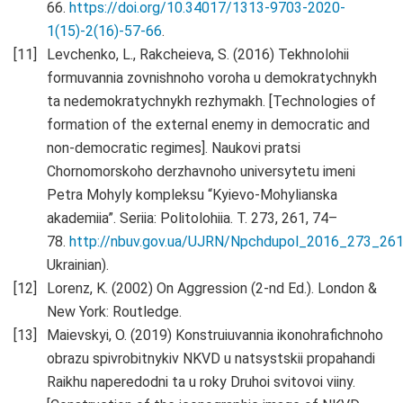
66.
https://doi.org/10.34017/1313-9703-2020-
1(15)-2(16)-57-66
.
Levchenko, L., Rakcheieva, S. (2016) Tekhnolohii
formuvannia zovnishnoho voroha u demokratychnykh
ta nedemokratychnykh rezhymakh. [Technologies of
formation of the external enemy in democratic and
non-democratic regimes]. Naukovi pratsi
Chornomorskoho derzhavnoho universytetu imeni
Petra Mohyly kompleksu “Kyievo-Mohylianska
akademiia”. Seriia: Politolohiia. T. 273, 261, 74–
78.
http://nbuv.gov.ua/UJRN/Npchdupol_2016_273_26
Ukrainian).
Lorenz, K. (2002) On Aggression (2-nd Ed.). London &
New York: Routledge.
Maievskyi, O. (2019) Konstruiuvannia ikonohrafichnoho
obrazu spivrobitnykiv NKVD u natsystskii propahandi
Raikhu naperedodni ta u roky Druhoi svitovoi viiny.