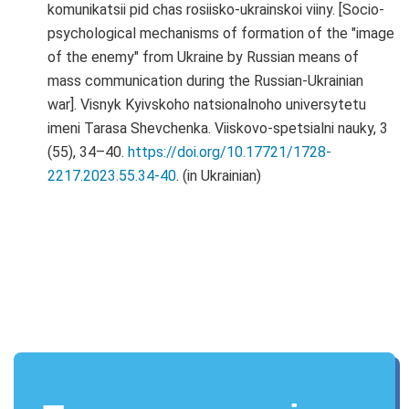
komunikatsii pid chas rosiisko-ukrainskoi viiny. [Socio-
psychological mechanisms of formation of the "image
of the enemy" from Ukraine by Russian means of
mass communication during the Russian-Ukrainian
war]. Visnyk Kyivskoho natsionalnoho universytetu
imeni Tarasa Shevchenka. Viiskovo-spetsialni nauky, 3
(55), 34–40.
https://doi.org/10.17721/1728-
2217.2023.55.34-40
. (in Ukrainian)