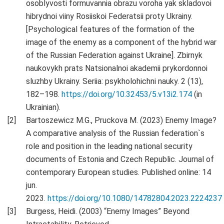
osoblyvosti formuvannia obrazu voroha yak skladovoi
hibrydnoi viiny Rosiiskoi Federatsii proty Ukrainy.
[Psychological features of the formation of the
image of the enemy as a component of the hybrid war
of the Russian Federation against Ukraine]. Zbirnyk
naukovykh prats Natsionalnoi akademii prykordonnoi
sluzhby Ukrainy. Seriia: psykholohichni nauky. 2 (13),
182–198.
https://doi.org/10.32453/5.v13i2.174
(in
Ukrainian).
Bartoszewicz M.G., Pruckova M. (2023) Enemy Image?
A comparative analysis of the Russian federation`s
role and position in the leading national security
documents of Estonia and Czech Republic. Journal of
contemporary European studies. Published online: 14
jun.
2023.
https://doi.org/10.1080/14782804.2023.2224237
Burgess, Heidi. (2003) “Enemy Images” Beyond