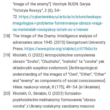
"image of the enemy"]. Vestnyk RUDN. Seryia
“Ystoryia Rossyy”, 2 (6), 54–
72.
https://cyberleninka.ru/article/n/istoricheskaya-
imagologiya-i-problema-formirovaniya-obraza-vraga-
na-materialah-rossiyskoy-istorii-xx-v/viewer
The Image of the Enemy. Intelligence analysis of
adversaries since 1945. (2015) Georgetown University
Press.
https://www.jstor.org/stable/j.ctt19dzctx
Kholokh, O. (2022) Antropolohichne osmyslennia
obraziv “Svoho”, “Chuzhoho”, “Inshoho” ta “voroha” yak
skladovykh suspilnoi svidomosti. [Anthropological
understanding of the images of "Own", "Other", "Other"
and "enemy" as components of social consciousness].
Hileia: naukovyi visnyk, 8 (175), 49–54. (in Ukrainian).
Kholokh, O., Skriabin, O. (2023) Sotsialno-
psykholohichni mekhanizmy formuvannia “obrazu
voroha” z Ukrainy rosiiskymy zasobamy masovoi