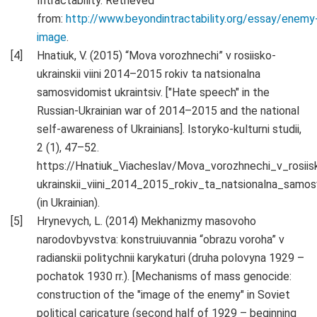
Intractability. Retrieved
from:
http://www.beyondintractability.org/essay/enemy
image
.
Hnatiuk, V. (2015) “Mova vorozhnechi” v rosiisko-
ukrainskii viini 2014–2015 rokiv ta natsionalna
samosvidomist ukraintsiv. ["Hate speech" in the
Russian-Ukrainian war of 2014–2015 and the national
self-awareness of Ukrainians]. Istoryko-kulturni studii,
2 (1), 47–52.
https://Hnatiuk_Viacheslav/Mova_vorozhnechi_v_rosiis
ukrainskii_viini_2014_2015_rokiv_ta_natsionalna_samosv
(in Ukrainian).
Hrynevych, L. (2014) Mekhanizmy masovoho
narodovbyvstva: konstruiuvannia “obrazu voroha” v
radianskii politychnii karykaturi (druha polovyna 1929 –
pochatok 1930 rr.). [Mechanisms of mass genocide:
construction of the "image of the enemy" in Soviet
political caricature (second half of 1929 – beginning