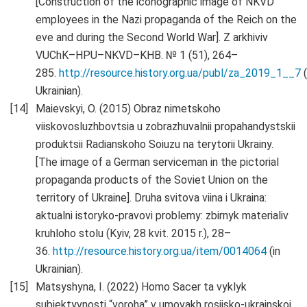
[Construction of the iconographic image of NKVD
employees in the Nazi propaganda of the Reich on the
eve and during the Second World War]. Z arkhiviv
VUChK–HPU–NKVD–KHB. № 1 (51), 264–
285.
http://resource.history.org.ua/publ/za_2019_1__7
(
Ukrainian).
Maievskyi, O. (2015) Obraz nimetskoho
viiskovosluzhbovtsia u zobrazhuvalnii propahandystskii
produktsii Radianskoho Soiuzu na terytorii Ukrainy.
[The image of a German serviceman in the pictorial
propaganda products of the Soviet Union on the
territory of Ukraine]. Druha svitova viina i Ukraina:
aktualni istoryko-pravovi problemy: zbirnyk materialiv
kruhloho stolu (Kyiv, 28 kvit. 2015 r.), 28–
36.
http://resource.history.org.ua/item/0014064
(in
Ukrainian).
Matsyshyna, I. (2022) Homo Sacer ta vyklyk
subiektyvnosti “voroha” v umovakh rosiisko-ukrainskoi