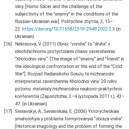
viiny. [Homo Sacer and the challenge of the
subjectivity of the "enemy" in the conditions of the
Russian-Ukrainian war]. Politychne zhyttia, 2, 15–
22.
https://doi.org/10.31558/2519-2949.2022.2.3
(in
Ukrainian).
Nekrasova, V. (2011) Obraz “voroha” ta “druha” v
ideolohichnomu protystoianni chasiv zavershennia
“Kholodnoi viinyˮ. [The image of "enemy" and "friend" in
the ideological confrontation at the end of the "Cold
War"]. Rozpad Radianskoho Soiuzu ta mizhnarodni
interpretatsii zavershennia Kholodnoi viiny: 20 rokiv
potomu: materialy mizhnarodnoi naukovo-praktychnoi
konferentsii (Zaporizhzhia, 2–4 lystopada 2011 r.), 43–
47. (in Ukrainian).
Seniavskyi, A., Seniavskaia, E. (2006) Ystorycheskaia
ymaholohyia y problema formyrovanyia “obraza vraha”.
[Historical imagology and the problem of forming the