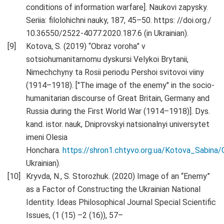
conditions of information warfare]. Naukovi zapysky.
Seriia: filolohichni nauky, 187, 45–50. https: //doi.org./
10.36550/2522-4077.2020.187.6 (in Ukrainian).
Kotova, S. (2019) “Obraz voroha” v
sotsiohumanitarnomu dyskursi Velykoi Brytanii,
Nimechchyny ta Rosii periodu Pershoi svitovoi viiny
(1914–1918). ["The image of the enemy" in the socio-
humanitarian discourse of Great Britain, Germany and
Russia during the First World War (1914–1918)]. Dys.
kand. istor. nauk, Dniprovskyi natsionalnyi universytet
imeni Olesia
Honchara.
https://shron1.chtyvo.org.ua/Kotova_Sabina
Ukrainian).
Kryvda, N., S. Storozhuk. (2020) Image of an “Enemy”
as a Factor of Constructing the Ukrainian National
Identity. Ideas Philosophical Journal Special Scientific
Issues, (1 (15) –2 (16)), 57–