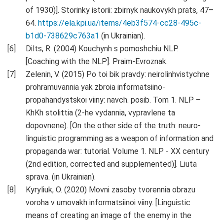
of 1930)]. Storinky istorii: zbirnyk naukovykh prats, 47–
64.
https://ela.kpi.ua/items/4eb3f574-cc28-495c-
b1d0-738629c763a1
(in Ukrainian).
Dilts, R. (2004) Kouchynh s pomoshchiu NLP.
[Coaching with the NLP]. Praim-Evroznak.
Zelenin, V. (2015) Po toi bik pravdy: neirolinhvistychne
prohramuvannia yak zbroia informatsiino-
propahandystskoi viiny: navch. posib. Tom 1. NLP –
KhKh stolittia (2-he vydannia, vypravlene ta
dopovnene). [On the other side of the truth: neuro-
linguistic programming as a weapon of information and
propaganda war: tutorial. Volume 1. NLP - XX century
(2nd edition, corrected and supplemented)]. Liuta
sprava. (in Ukrainian).
Kyryliuk, O. (2020) Movni zasoby tvorennia obrazu
voroha v umovakh informatsiinoi viiny. [Linguistic
means of creating an image of the enemy in the