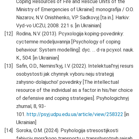
Coping Resources of Fire and Rescue Units of the
Ministry of Emergencies of Ukraine]: monografija / O.O.
Nazarov, N.V. Onishhenko, V.P. Sadkovyj [ta in.]. Harkiv:
Vyd-vo UCZU, 2008. 221 s. [in Ukrainian]
Rodina, N.V. (2013). Pcyxologija koping-povedinky:
cyctemne modeljuvannja [Psychology of coping
behaviour: System modelling]: dyc. … d-ra pcyxol. nauk.
K., 504. [in Ukrainian]
Safin, O.D., Nemins'kyj, I.V. (2022). Intelektual'nyj resurs
osobystosti jak chynnyk vyboru neju strategij
zahysno-dolajuchoi' povedinky [The intellectual
resource of the individual as a factor in his/her choice
of defensive and coping strategies]. Psyhologichnyj
zhurnal, 8, 93-
101.
http://psyj.udpu.edu.ua/article/view/258322
[in
Ukrainian]
Soroka, O.M. (2024). Psyhologija stresostijkosti
fahivciv mors'kogo transportu u transshyrotnyh rejsah