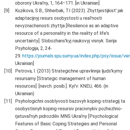
oborony Ukrai'ny, 1, 164–171. [in Ukrainian]
Kuzikova, S.B., Shherbak, T.I (2023). Zhyttjestijkist' jak
adaptacijnyj resurs osobystosti u real'nosti
nevyznachenosti zhyttja [Resilience as an adaptive
resource of a personality in the reality of life's
uncertainty]. Slobozhans'kyj naukovyj visnyk. Serija
Psyhologija, 2, 24-
29.
https://journals.spu.sumy.ua/index.php/psy/issue/vi
Ukrainian]
Petrova, I. (2013) Strategichne upravlinnja ljuds'kymy
resursamy [Strategic management of human
resources]: [navch. posib.]. Kyi'v: KNEU, 466. (in
Ukrainian)
Psyhologichni osoblyvosti bazovyh koping-strategij ta
osobystisnyh koping-resursiv pracivnykiv pozhezhno-
rjatuval'nyh pidrozdiliv MNS Ukrai'ny [Psychological
Features of Basic Coping Strategies and Personal