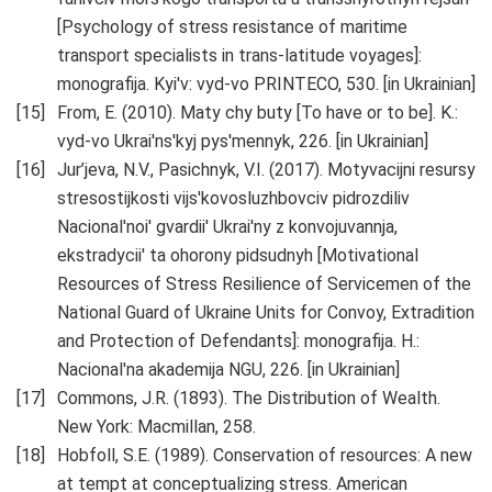
[Psychology of stress resistance of maritime
transport specialists in trans-latitude voyages]:
monografija. Kyi'v: vyd-vo PRINTECO, 530. [in Ukrainian]
From, E. (2010). Maty chy buty [To have or to be]. K.:
vyd-vo Ukrai'ns'kyj pys'mennyk, 226. [in Ukrainian]
Jur’jeva, N.V., Pasichnyk, V.I. (2017). Motyvacijni resursy
stresostijkosti vijs'kovosluzhbovciv pidrozdiliv
Nacional'noi' gvardii' Ukrai'ny z konvojuvannja,
ekstradycii' ta ohorony pidsudnyh [Motivational
Resources of Stress Resilience of Servicemen of the
National Guard of Ukraine Units for Convoy, Extradition
and Protection of Defendants]: monografija. H.:
Nacional'na akademija NGU, 226. [in Ukrainian]
Commons, J.R. (1893). The Distribution of Wealth.
New York: Macmillan, 258.
Hobfoll, S.E. (1989). Conservation of resources: A new
at tempt at conceptualizing stress. American