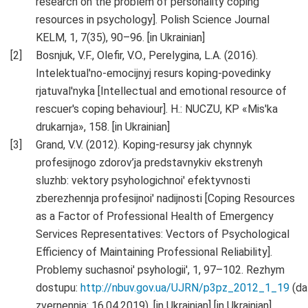
research on the problem of personality coping
resources in psychology]. Polish Science Journal
KELM, 1, 7(35), 90–96. [in Ukrainian]
Bosnjuk, V.F., Olefir, V.O., Perelygina, L.A. (2016).
Intelektual'no-emocijnyj resurs koping-povedinky
rjatuval'nyka [Intellectual and emotional resource of
rescuer's coping behaviour]. H.: NUCZU, KP «Mis'ka
drukarnja», 158. [in Ukrainian]
Grand, V.V. (2012). Koping-resursy jak chynnyk
profesijnogo zdorov’ja predstavnykiv ekstrenyh
sluzhb: vektory psyhologichnoi' efektyvnosti
zberezhennja profesijnoi' nadijnosti [Coping Resources
as a Factor of Professional Health of Emergency
Services Representatives: Vectors of Psychological
Efficiency of Maintaining Professional Reliability].
Problemy suchasnoi' psyhologii', 1, 97–102. Rezhym
dostupu:
http://nbuv.gov.ua/UJRN/p3pz_2012_1_19
(da
zvernennja: 16.04.2019). [in Ukrainian] [in Ukrainian]