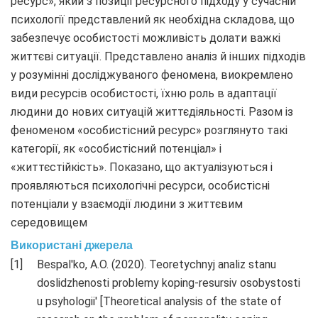
ресурс», який з позиції ресурсного підходу у сучасній
психології представлений як необхідна складова, що
забезпечує особистості можливість долати важкі
життєві ситуації. Представлено аналіз й інших підходів
у розумінні досліджуваного феномена, виокремлено
види ресурсів особистості, їхню роль в адаптації
людини до нових ситуацій життєдіяльності. Разом із
феноменом «особистісний ресурс» розглянуто такі
категорії, як «особистісний потенціал» і
«життєстійкість». Показано, що актуалізуються і
проявляються психологічні ресурси, особистісні
потенціали у взаємодії людини з життєвим
середовищем
Використані джерела
Bespal'ko, A.O. (2020). Teoretychnyj analiz stanu
doslidzhenosti problemy koping-resursiv osobystosti
u psyhologii' [Theoretical analysis of the state of