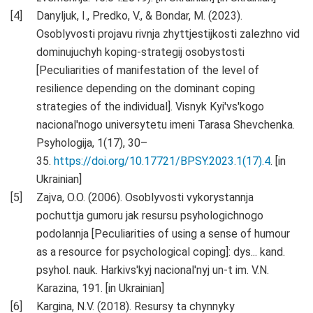
Danyljuk, I., Predko, V., & Bondar, M. (2023).
Osoblyvosti projavu rivnja zhyttjestijkosti zalezhno vid
dominujuchyh koping-strategij osobystosti
[Peculiarities of manifestation of the level of
resilience depending on the dominant coping
strategies of the individual]. Visnyk Kyi'vs'kogo
nacional'nogo universytetu imeni Tarasa Shevchenka.
Psyhologija, 1(17), 30–
35.
https://doi.org/10.17721/BPSY.2023.1(17).4
. [in
Ukrainian]
Zajva, O.O. (2006). Osoblyvosti vykorystannja
pochuttja gumoru jak resursu psyhologichnogo
podolannja [Peculiarities of using a sense of humour
as a resource for psychological coping]: dys... kand.
psyhol. nauk. Harkivs'kyj nacional'nyj un-t im. V.N.
Karazina, 191. [in Ukrainian]
Kargina, N.V. (2018). Resursy ta chynnyky