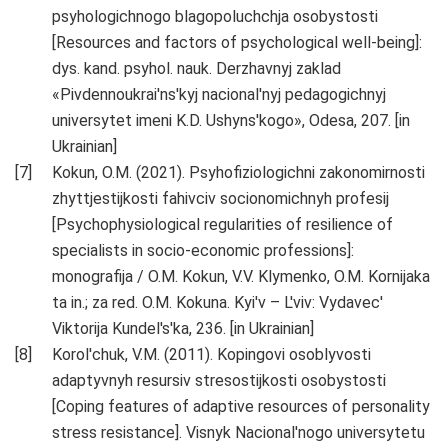
psyhologichnogo blagopoluchchja osobystosti
[Resources and factors of psychological well-being]:
dys. kand. psyhol. nauk. Derzhavnyj zaklad
«Pivdennoukrai'ns'kyj nacional'nyj pedagogichnyj
universytet imeni K.D. Ushyns'kogo», Odesa, 207. [in
Ukrainian]
Kokun, O.M. (2021). Psyhofiziologichni zakonomirnosti
zhyttjestijkosti fahivciv socionomichnyh profesij
[Psychophysiological regularities of resilience of
specialists in socio-economic professions]:
monografija / O.M. Kokun, V.V. Klymenko, O.M. Kornijaka
ta in.; za red. O.M. Kokuna. Kyi'v – L'viv: Vydavec'
Viktorija Kundel's'ka, 236. [in Ukrainian]
Korol'chuk, V.M. (2011). Kopingovi osoblyvosti
adaptyvnyh resursiv stresostijkosti osobystosti
[Coping features of adaptive resources of personality
stress resistance]. Visnyk Nacional'nogo universytetu