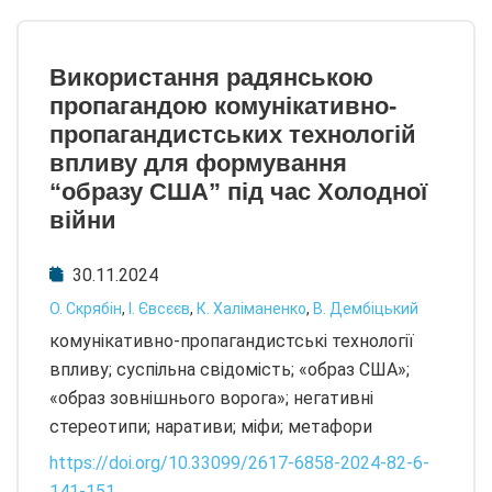
Використання радянською
пропагандою комунікативно-
пропагандистських технологій
впливу для формування
“образу США” під час Холодної
війни
30.11.2024
О. Скрябін
,
І. Євсєєв
,
К. Халіманенко
,
В. Дембіцький
комунікативно-пропагандистські технології
впливу; суспільна свідомість; «образ США»;
«образ зовнішнього ворога»; негативні
стереотипи; наративи; міфи; метафори
https://doi.org/10.33099/2617-6858-2024-82-6-
141-151