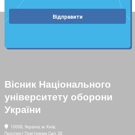
Відправити
Вісник Національного
університету оборони
України
10008, Україна, м. Київ,
Проспект Повітряних Сил, 30