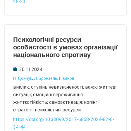
26-33
Психологічні ресурси
особистості в умовах організації
національного спротиву
30.11.2024
Н. Дончук
,
Л. Бронзель
,
І. Іванов
виклик; ступінь невизначеності; важкі життєві
ситуації; емоційні переживання;
життєстійкість; самоактивація; копінг-
стратегії; психологічні ресурси
https://doi.org/10.33099/2617-6858-2024-82-6-
34-44