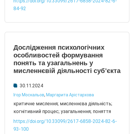
https://doi.org/10.33099/2617-6858-2024-82-6-
84-92
Дослідження психологічних
особливостей формування
понять та узагальнень у
мисленнєвій діяльності суб’єкта
30.11.2024
Ігор Москальов
,
Маргарита Арістархова
критичне мислення; мисленнєва діяльність;
когнітивний процес; узагальнення; поняття
https://doi.org/10.33099/2617-6858-2024-82-6-
93-100