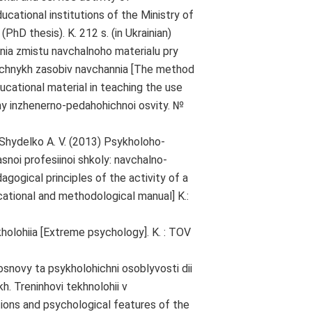
ducational institutions of the Ministry of
(PhD thesis). K. 212 s. (in Ukrainian)
nia zmistu navchalnoho materialu pry
ichnykh zasobiv navchannia [The method
ucational material in teaching the use
my inzhenerno-pedahohichnoi osvity. №
& Shydelko A. V. (2013) Psykholoho-
snoi profesiinoi shkoly: navchalno-
gogical principles of the activity of a
ational and methodological manual] K.:
holohiia [Extreme psychology]. K. : TOV
osnovy ta psykholohichni osoblyvosti dii
h. Treninhovi tekhnolohii v
tions and psychological features of the