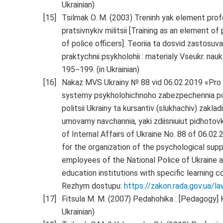
Ukrainian)
Tsilmak O. M. (2003) Treninh yak element prof
pratsivnykiv militsii [Training as an element of
of police officers]. Teoriia ta dosvid zastosuv
praktychnii psykholohii : materialy Vseukr. nauk.-p
195−199. (in Ukrainian)
Nakaz MVS Ukrainy № 88 vid 06.02.2019 «Pro z
systemy psykholohichnoho zabezpechennia poli
politsii Ukrainy ta kursantiv (slukhachiv) zakl
umovamy navchannia, yaki zdiisniuiut pidhotovk
of Internal Affairs of Ukraine No. 88 of 06.02
for the organization of the psychological supp
employees of the National Police of Ukraine a
education institutions with specific learning co
Rezhym dostupu:
https://zakon.rada.gov.ua
Fitsula M. M. (2007) Pedahohika : [Pedagogy] K
Ukrainian)