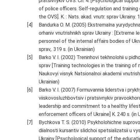
pratsivnykiv OVS. Ch. 4. [Psychological support
of police officers. Self-regulation and traini
the OVS]. K. : Nats. akad. vnutr. sprav Ukrainy. 1
Bandurka O. M. (2005) Ekstremalna yurydychna 
orhaniv vnutrishnikh sprav Ukrainy : [Extreme l
personnel of the internal affairs bodies of Ukra
sprav,. 319 s. (in Ukrainian)
Barko V. I. (2002) Treninhovi tekhnolohii u pidh
sprav [Training technologies in the training of 
Naukovyi visnyk Natsionalnoi akademii vnutrishn
Ukrainian)
Barko V. I. (2007) Formuvannia liderstva i pry
viiskovosluzhbovtsiv i pratsivnykiv pravookhor
leadership and commitment to a healthy life
enforcement officers of Ukraine] K. 240 s. (in U
Bychkova T. S. (2010) Psykholohichne suprov
diialnosti kursantiv slidchoi spetsializatsii 
Ukrainy [Psychological support of the educatio