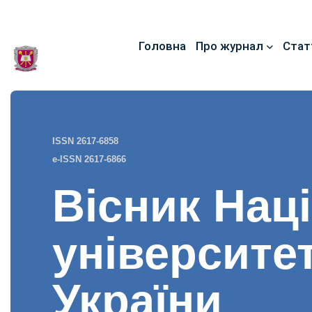
Головна
Про журнал
Стат
ISSN 2617-6858
e-ISSN 2617-6866
Вісник Нац
університе
України