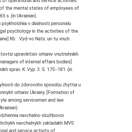
 of operational and service activities
ng of the mental states of employees of
65 s. (in Ukrainian)
psykholohiia v diialnosti personalu
egal psychology in the activities of the
ine] Kh. : Vyd-vo Nats. un-tu vnutr.
otovtsi upravlintsiv orhaniv vnutrishnikh
managers of internal affairs bodies]
ikh sprav. K. Vyp. 3. S. 175−181. (in
khylnosti do zdorovoho sposobu zhyttia u
onnykh orhaniv Ukrainy. [Formation of
style among servicemen and law
krainian)
odzhennia navchalno-sluzhbovoi
u vyshchykh navchalnykh zakladakh MVS
nal and service activity of