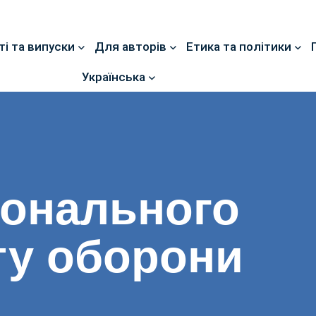
ті та випуски
Для авторів
Етика та політики
Українська
іонального
ту оборони