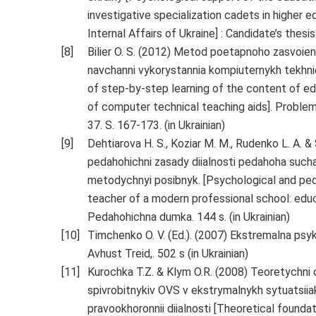
investigative specialization cadets in higher e
Internal Affairs of Ukraine] : Candidate’s thesis 
Bilier O. S. (2012) Metod poetapnoho zasvoien
navchanni vykorystannia kompiuternykh tekhn
of step-by-step learning of the content of ed
of computer technical teaching aids]. Proble
37. S. 167-173. (in Ukrainian)
Dehtiarova H. S., Koziar M. M., Rudenko L. A. 
pedahohichni zasady diialnosti pedahoha sucha
metodychnyi posibnyk. [Psychological and peda
teacher of a modern professional school: educ
Pedahohichna dumka. 144 s. (in Ukrainian)
Timchenko O. V. (Ed.). (2007) Ekstremalna psyk
Avhust Treid,. 502 s (in Ukrainian)
Kurochka T.Z. & Klym O.R. (2008) Teoretychni 
spivrobitnykiv OVS v ekstrymalnykh sytuatsiiak
pravookhoronnii diialnosti [Theoretical founda