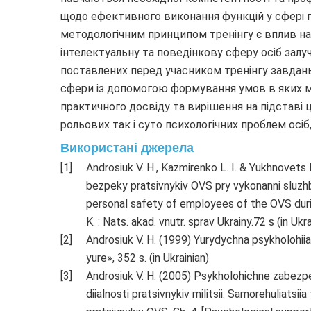
щодо ефективного виконання функцій у сфері п
методологічним принципом тренінгу є вплив на
інтелектуальну та поведінкову сферу осіб залу
поставлених перед учасником тренінгу завдань
сфери із допомогою формування умов в яких 
практичного досвіду та вирішення на підставі 
рольових так і суто психологічних проблем осіб,
Використані джерела
Androsiuk V. H., Kazmirenko L. I. & Yukhnovet
bezpeky pratsivnykiv OVS pry vykonanni sluzh
personal safety of employees of the OVS durin
K. : Nats. akad. vnutr. sprav Ukrainy.72 s (in Ukra
Androsiuk V. H. (1999) Yurydychna psykholohiia 
yure», 352 s. (in Ukrainian)
Androsiuk V. H. (2005) Psykholohichne zabez
diialnosti pratsivnykiv militsii. Samorehuliatsii