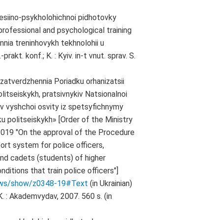
esiino-psykholohichnoi pidhotovky
 professional and psychological training
annia treninhovykh tekhnolohii u
rakt. konf.; K. : Kyiv. in-t vnut. sprav. S.
atverdzhennia Poriadku orhanizatsii
tseiskykh, pratsivnykiv Natsionalnoi
adiv vyshchoi osvity iz spetsyfichnymy
u politseiskykh» [Order of the Ministry
.2019 "On the approval of the Procedure
ort system for police officers,
nd cadets (students) of higher
nditions that train police officers"]
/laws/show/z0348-19#Text
(in Ukrainian)
. : Akademvydav, 2007. 560 s. (in