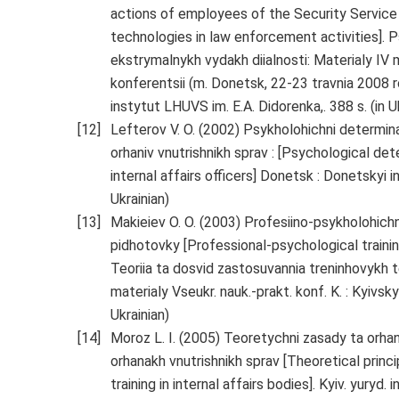
actions of employees of the Security Service i
technologies in law enforcement activities]. P
ekstrymalnykh vydakh diialnosti: Materialy IV
konferentsii (m. Donetsk, 22-23 travnia 2008 
instytut LHUVS im. E.A. Didorenka,. 388 s. (in U
Lefterov V. O. (2002) Psykholohichni determin
orhaniv vnutrishnikh sprav : [Psychological det
internal affairs officers] Donetsk : Donetskyi in
Ukrainian)
Makieiev O. O. (2003) Profesiino-psykholohichn
pidhotovky [Professional-psychological training
Teoriia ta dosvid zastosuvannia treninhovykh te
materialy Vseukr. nauk.-prakt. konf. K. : Kyivsky
Ukrainian)
Moroz L. I. (2005) Teoretychni zasady ta orhan
orhanakh vnutrishnikh sprav [Theoretical princ
training in internal affairs bodies]. Kyiv. yuryd. i