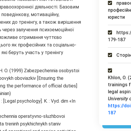
правос
равоохоронної діяльності. Базовим
професійн
 поведінкову, мотиваційну,
юристи
чених до тренінгу, а також вирішення
 через залучення психоемоційної
https:
можливе отримання чуттєво
179-187
цього як професійних та соціально-
 які беруть участь у тренінгу
Сторін
s H. O. (1999) Zabezpechennia osobystoi
Khlon, O. (
bovykh oboviazkiv [Ensuring the
trainings 
g the performance of official duties]
legal aspi
inian)
University 
: [Legal psychology]. K. : Vyd. dim «In
https://do
187
pechennia operatyvno-sluzhbovoi
a ta treninh psykhichnykh staniv