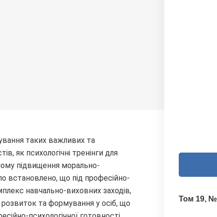
ування таких важливих та
в, як психологічні тренінги для
лому підвищення морально-
уло встановлено, що під професійно-
мплекс навчально-виховних заходів,
Том 19, №
а розвиток та формування у осіб, що
есійно-психологічної готовності