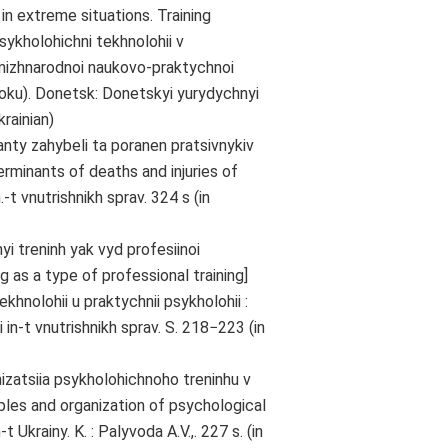
n extreme situations. Training
sykholohichni tekhnolohii v
 mizhnarodnoi naukovo-praktychnoi
roku). Donetsk: Donetskyi yurydychnyi
krainian)
anty zahybeli ta poranen pratsivnykiv
erminants of deaths and injuries of
.-t vnutrishnikh sprav. 324 s (in
yi treninh yak vyd profesiinoi
 as a type of professional training]
khnolohii u praktychnii psykholohii :
i in-t vnutrishnikh sprav. S. 218−223 (in
izatsiia psykholohichnoho treninhu v
iples and organization of psychological
n-t Ukrainy. K. : Palyvoda A.V.,. 227 s. (in