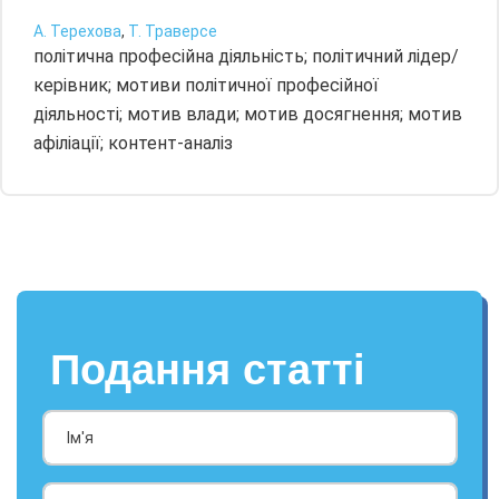
А. Терехова
,
Т. Траверсе
політична професійна діяльність; політичний лідер/
керівник; мотиви політичної професійної
діяльності; мотив влади; мотив досягнення; мотив
афіліації; контент-аналіз
Подання статті