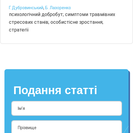
Г. Дубровинський
,
Б. Лазоренко
психологічний добробут; симптоми травмівних
стресових станів; особистісне зростання;
стратегії
Подання статті