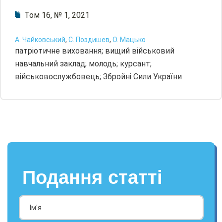
Том 16, № 1, 2021
А. Чайковський
,
С. Поздишев
,
О. Мацько
патріотичне виховання; вищий військовий
навчальний заклад; молодь; курсант;
військовослужбовець; Збройні Сили України
Подання статті