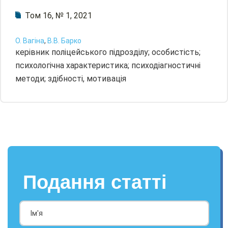
Том 16, № 1, 2021
О. Вагіна
,
В.В. Барко
керівник поліцейського підрозділу; особистість;
психологічна характеристика; психодіагностичні
методи; здібності, мотивація
Подання статті