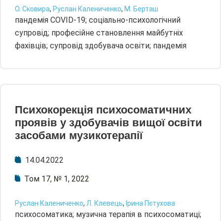
О. Сковира
,
Руслан Калениченко
,
М. Берташ
пандемія COVID-19; соціально-психологічний
супровід; професійне становлення майбутніх
фахівців; супровід здобувача освіти; пандемія
Психокорекція психосоматичних
проявів у здобувачів вищої освіти
засобами музикотерапії
14.04.2022
Том 17, № 1, 2022
Руслан Калениченко
,
Л. Клевець
,
Ірина Пєтухова
психосоматика; музична терапія в психосоматиці;