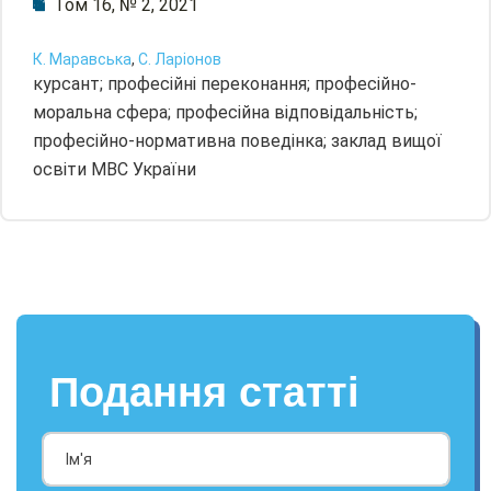
Том 16, № 2, 2021
К. Маравська
,
С. Ларіонов
курсант; професійні переконання; професійно-
моральна сфера; професійна відповідальність;
професійно-нормативна поведінка; заклад вищої
освіти МВС України
Подання статті