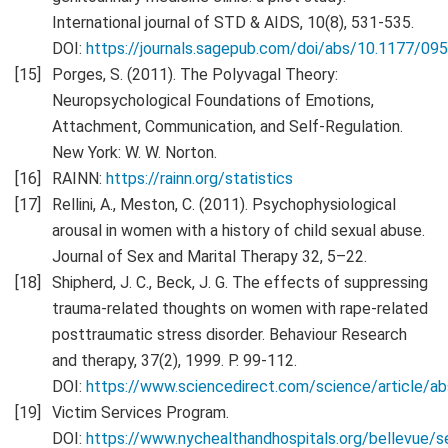
International journal of STD & AIDS, 10(8), 531-535.
DOI:
https://journals.sagepub.com/doi/abs/10.1177/
Porges, S. (2011). The Polyvagal Theory:
Neuropsychological Foundations of Emotions,
Attachment, Communication, and Self-Regulation.
New York: W. W. Norton.
RAINN:
https://rainn.org/statistics
Rellini, A., Meston, C. (2011). Psychophysiological
arousal in women with a history of child sexual abuse.
Journal of Sex and Marital Therapy 32, 5–22.
Shipherd, J. C., Beck, J. G. The effects of suppressing
trauma-related thoughts on women with rape-related
posttraumatic stress disorder. Behaviour Research
and therapy, 37(2), 1999. Р. 99-112.
DOI:
https://www.sciencedirect.com/science/article/
Victim Services Program.
DOI:
https://www.nychealthandhospitals.org/bellevue/se