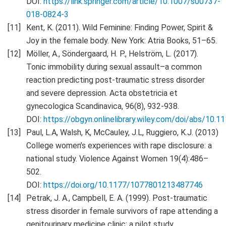
DOI:
https://link.springer.com/article/10.1007/s00737-
018-0824-3
Kent, K. (2011). Wild Feminine: Finding Power, Spirit &
Joy in the female body. New York: Atria Books, 51–65.
Möller, A., Söndergaard, H. P., Helström, L. (2017).
Tonic immobility during sexual assault–a common
reaction predicting post‐traumatic stress disorder
and severe depression. Acta obstetricia et
gynecologica Scandinavica, 96(8), 932-938.
DOI:
https://obgyn.onlinelibrary.wiley.com/doi/abs/10.
Paul, L.A, Walsh, K, McCauley, J.L, Ruggiero, K.J. (2013)
College women’s experiences with rape disclosure: a
national study. Violence Against Women 19(4):486–
502.
DOI:
https://doi.org/10.1177/1077801213487746
Petrak, J. A., Campbell, E. A. (1999). Post-traumatic
stress disorder in female survivors of rape attending a
genitourinary medicine clinic: a pilot study.