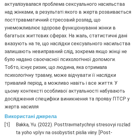
актуалізувалася проблема сексуального насильства
над жінками, в результаті якого в жертв розвивається
посттравматичний стресовий розлад, що
унеможливлює здорове функціонуванні жінки в
багатьох життєвих сферах. На жаль, статистичні дані
вказують на те, що наслідки сексуального насильства
залишають невиправний слід, зокрема якщо жінці не
було надано своєчасної психологічної допомоги.
Тобто, існує ризик, що людина, яка отримала
психологічну травму, може відчувати її наслідки
тривалий період, а можливо навіть і все життя. У
цьому контексті особливої актуальності набувають
дослідження специфіки виникнення та прояву ПТСР у
жертв насилля
Використані джерела
Bakka, Yu. (2022). Posttravmatychnyi stresovyi rozlad
ta yoho vplyv na osobystist pislia viiny. [Post-