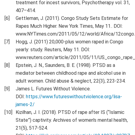
treatment for incest survivors, Psychotherapy vol. 31,
407–414.
Gettleman, J. (2011). Congo Study Sets Estimate for
Rapes Much Higher. New York Times, May 11.. DOI:
www.NYTimes.com/2011/05/12/world/Africa/12congo.
Hogg, J. (2011) 20,000-plus women raped in Congo
yearly: study. Reuters, May 11. DOI:
www.reuters.com/article/2011/05/11/US_congo_rap
Epstein, J. N., Saunders, B. E. (1998). PTSD as a
mediator between childhood rape and alcohol use in
adult women. Child abuse & neglect, 22(3), 223-234.
James L. Futures Without Violence.
DOI:
https://www.futureswithoutviolence.org/lisa-
james-2/
Kizilhan, J. I. (2018). PTSD of rape after IS (“Islamic
State”) captivity. Archives of women's mental health,
21(5), 517-524.