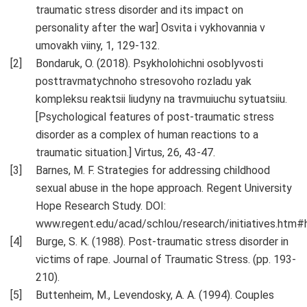
traumatic stress disorder and its impact on
personality after the war] Osvita i vykhovannia v
umovakh viiny, 1, 129-132.
Bondaruk, O. (2018). Psykholohichni osoblyvosti
posttravmatychnoho stresovoho rozladu yak
kompleksu reaktsii liudyny na travmuiuchu sytuatsiiu.
[Psychological features of post-traumatic stress
disorder as a complex of human reactions to a
traumatic situation.] Virtus, 26, 43-47.
Barnes, M. F. Strategies for addressing childhood
sexual abuse in the hope approach. Regent University
Hope Research Study. DOI:
www.regent.edu/acad/schlou/research/initiatives.htm#
Burge, S. K. (1988). Post-traumatic stress disorder in
victims of rape. Journal of Traumatic Stress. (pp. 193-
210).
Buttenheim, M., Levendosky, A. A. (1994). Couples