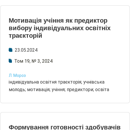
Мотивація учіння як предиктор
вибору індивідуальних освітніх
траєкторій
23.05.2024
Том 19, № 3, 2024
Л. Мороз
індивідуальна освітня траєкторія; учнівська
молодь; мотивація; учіння; предиктори; освіта
Формування готовності здобувачів