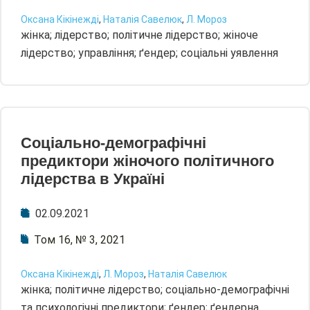
Оксана Кікінежді
,
Наталія Савелюк
,
Л. Мороз
жінка; лідерство; політичне лідерство; жіноче
лідерство; управління; ґендер; соціальні уявлення
Соціально-демографічні
предиктори жіночого політичного
лідерства в Україні
02.09.2021
Том 16, № 3, 2021
Оксана Кікінежді
,
Л. Мороз
,
Наталія Савелюк
жінка; політичне лідерство; соціально-демографічні
та психологічні предиктори; ґендер; ґендерна